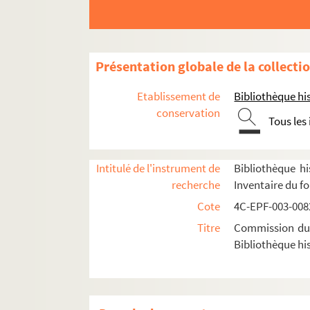
Dossier n° 4 bis
Dossier n° 5
Dossier n° 6
Présentation globale de la collecti
Dossier n° 7
Etablissement de
Bibliothèque his
Dossier n° 9
conservation
Tous les
Dossier n° 10
Dossier n° 11
Intitulé de l'instrument de
Bibliothèque hi
Dossier n° 12
recherche
Inventaire du f
Dossier n° 13
Cote
4C-EPF-003-0082
Dossier n° 14
Titre
Commission du V
Dossier n° 15
Bibliothèque his
Dossier n° 16
Dossier n° 16 bis
Dossier n° 17