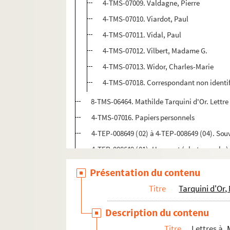
4-TMS-07009. Valdagne, Pierre
4-TMS-07010. Viardot, Paul
4-TMS-07011. Vidal, Paul
4-TMS-07012. Vilbert, Madame G.
4-TMS-07013. Widor, Charles-Marie
4-TMS-07018. Correspondant non identif
8-TMS-06464. Mathilde Tarquini d'Or. Lettr
4-TMS-07016. Papiers personnels
4-TEP-008649 (02) à 4-TEP-008649 (04). Souv
4-TEP-008649 (01). Harcourt (photographe)
Busnach, William (1832-1907)
Présentation du contenu
Titre
Tarquini d'Or,
Description du contenu
Titre
Lettres à