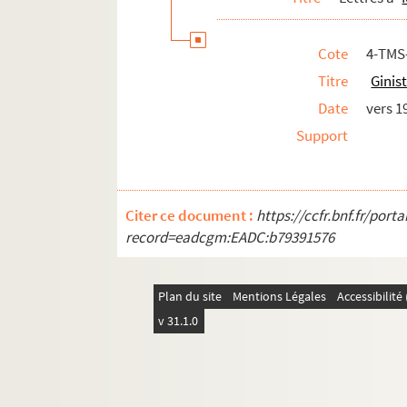
Cote
4-TMS
Titre
Ginist
Date
vers 1
Support
Citer ce document :
https://ccfr.bnf.fr/por
record=eadcgm:EADC:b79391576
Plan du site
Mentions Légales
Accessibilit
v 31.1.0