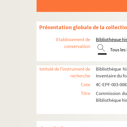
Dossier n° 102 bis
Dossier n° 103 bis
Dossier n° 104
Présentation globale de la collecti
Dossier n° 105
Etablissement de
Bibliothèque his
Dossier n° 106
conservation
Tous les
Dossier n° 107
Dossier n° 108
Intitulé de l'instrument de
Bibliothèque hi
Dossier n° 109
recherche
Inventaire du f
Dossier n° 110
Cote
4C-EPF-003-0082
Dossier n° 111
Titre
Commission du V
Dossier n° 112
Bibliothèque his
Dossier n° 113
Dossier n° 114
Dossier n° 116