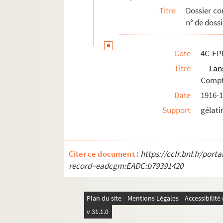
Titre
Dossier co
n° de dossi
Cote
4C-EP
Titre
Lan
Compt
Date
1916-1
Support
gélati
Citer ce document :
https://ccfr.bnf.fr/por
record=eadcgm:EADC:b79391420
Plan du site
Mentions Légales
Accessibilit
v 31.1.0