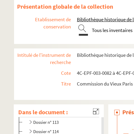
Dossier n° 101
Présentation globale de la collection
Dossier n° 102
Etablissement de
Bibliothèque historique de la
Dossier n° 102 bis
conservation
Dossier n° 103 bis
Tous les inventaires
Dossier n° 104
Dossier n° 105
Intitulé de l'instrument de
Bibliothèque historique de 
Dossier n° 106
recherche
Dossier n° 107
Cote
4C-EPF-003-0082 à 4C-EPF-0
Dossier n° 108
Titre
Commission du Vieux Paris :
Dossier n° 109
Dossier n° 110
Dossier n° 111
Dans le document :
Prés
Dossier n° 112
Dossier n° 113
Dossier n° 114