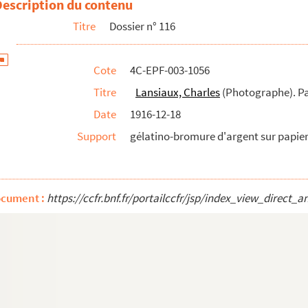
Description du contenu
Titre
Dossier n° 116
is. 24, place des Vosges et angle de la rue de la Mule
Cote
4C-EPF-003-1056
sement sans n° de dossier
Titre
Lansiaux, Charles
(Photographe). Par
Date
1916-12-18
Support
gélatino-bromure d'argent sur papier 
ocument :
https://ccfr.bnf.fr/portailccfr/jsp/index_view_dire