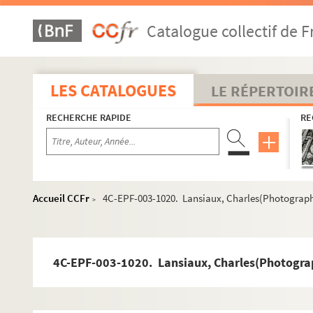
Dossier n° 79
Catalogue collectif de F
Dossier n° 80
Dossier n° 81
Dossier n° 82
LES CATALOGUES
LE RÉPERTOIR
Dossier n° 83
RECHERCHE RAPIDE
RE
Dossier n° 84
Dossier n° 85
Dossier n° 86
Dossier n° 86 bis
Accueil CCFr
4C-EPF-003-1020. Lansiaux, Charles(Photographe)
>
Dossier n° 87
Dossier n° 88
Dossier n° 89
4C-EPF-003-1020. Lansiaux, Charles(Photographe
Dossier n° 90
Dossier n° 91