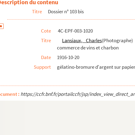
Description du contenu
ris. 68, rue Vielle-du-Temple. Balcon ventreu du XVIIIe
Titre
Dossier n° 103 bis
Cote
4C-EPF-003-1020
Titre
Lansiaux, Charles
(Photographe) 
commerce de vins et charbon
Date
1916-10-20
Support
gélatino-bromure d'argent sur papier 
ocument :
https://ccfr.bnf.fr/portailccfr/jsp/index_view_dire