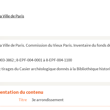
 Ville de Paris
la Ville de Paris. Commission du Vieux Paris. Inventaire du fonds 
03-3862 ; 8-EPF-004-0001 à 8-EPF-004-1100
 tirages du Casier archéologique donnés à la Bibliothèque historiq
entation du contenu
Titre
3e arrondissement
is. 79, rue Vielle-du-Temple. Rez-de-chaussée, commerce de vins e...