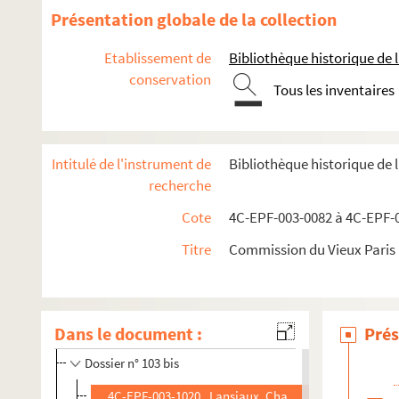
Dossier n° 92
Présentation globale de la collection
Dossier n° 92 bis
Etablissement de
Bibliothèque historique de la
Dossier n° 93
conservation
Dossier n° 94
Tous les inventaires
Dossier n° 95
Dossier n° 96
Intitulé de l'instrument de
Bibliothèque historique de 
Dossier n° 97
recherche
Dossier n° 99
Cote
4C-EPF-003-0082 à 4C-EPF-0
Dossier n° 100
Titre
Commission du Vieux Paris :
Dossier n° 100 bis
Dossier n° 101
Dossier n° 102
Dans le document :
Prés
Dossier n° 102 bis
Dossier n° 103 bis
4C-EPF-003-1020. Lansiaux, Charles(Photographe) Par