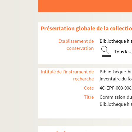
Dossier n° 86
Dossier n° 86 bis
Dossier n° 87
Présentation globale de la collecti
Dossier n° 88
Etablissement de
Bibliothèque his
Dossier n° 89
conservation
Tous les
Dossier n° 90
Dossier n° 91
Intitulé de l'instrument de
Bibliothèque hi
Dossier n° 92
recherche
Inventaire du f
Dossier n° 92 bis
Cote
4C-EPF-003-0082
Dossier n° 93
Titre
Commission du V
Dossier n° 94
Bibliothèque his
Dossier n° 95
Dossier n° 96
Dossier n° 97