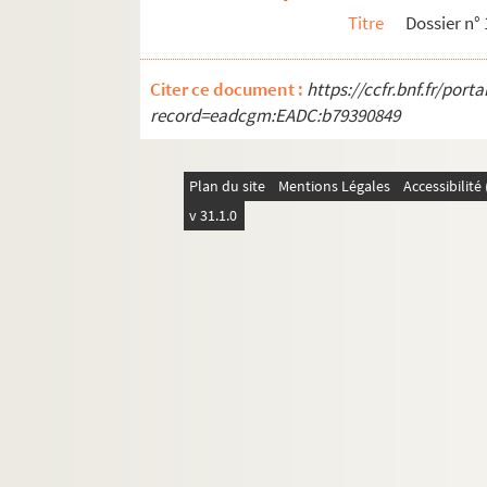
10e arrondissement
Titre
Dossier n° 
11e arrondissement
12e arrondissement
Citer ce document :
https://ccfr.bnf.fr/por
13e arrondissement
record=eadcgm:EADC:b79390849
14e arrondissement
15e arrondissement
Plan du site
Mentions Légales
Accessibilit
16e arrondissement
v 31.1.0
17e arrondissement
18e arrondissement
19e arrondissement
20e arrondissement