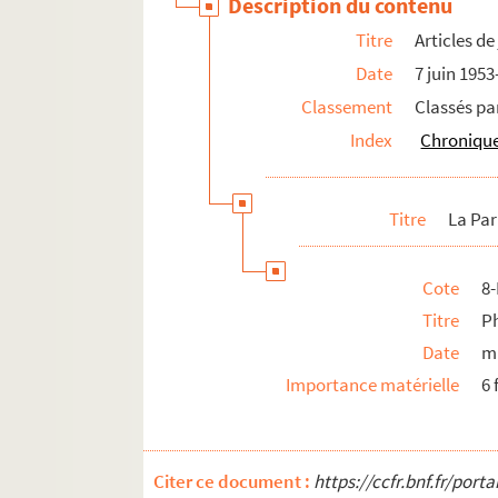
Description du contenu
Titre
Articles d
Date
7 juin 195
Classement
Classés pa
Index
Chronique
Titre
La Par
Cote
8
Titre
Ph
Date
m
Importance matérielle
6 
Citer ce document :
https://ccfr.bnf.fr/por