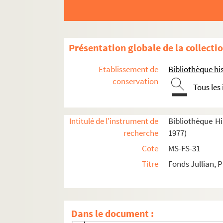
Essais
Articles de journaux et chroniques
Architectural Digest Archive
Présentation globale de la collecti
L'art de recevoir
Etablissement de
Bibliothèque his
Arts Lettres Spectacles Musiques
conservation
Tous les
Le Figaro littéraire
Cahiers des saisons
Candide
Intitulé de l'instrument de
Bibliothèque His
recherche
1977)
Chronique pour France Culture
Cote
MS-FS-31
Connaissance des arts
Titre
Fonds Jullian, P
Le Crapouillot
La Gazette des Beaux-Arts
Nouvelles littéraires
Dans le document :
Plaisir de France