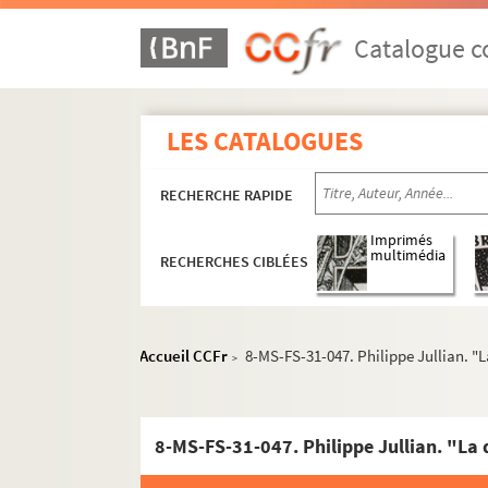
Catalogue co
LES CATALOGUES
RECHERCHE RAPIDE
Imprimés
multimédia
RECHERCHES CIBLÉES
Accueil CCFr
8-MS-FS-31-047. Philippe Jullian. "
>
Oeuvres littéraires
Romans
Nouvelles
8-MS-FS-31-047. Philippe Jullian. "La
Pièces de théâtre inédites