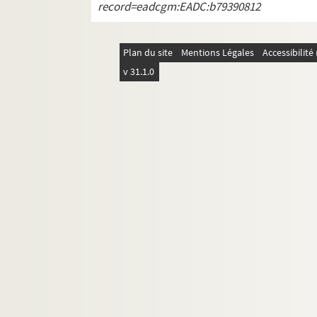
record=eadcgm:EADC:b79390812
Plan du site
Mentions Légales
Accessibilit
v 31.1.0