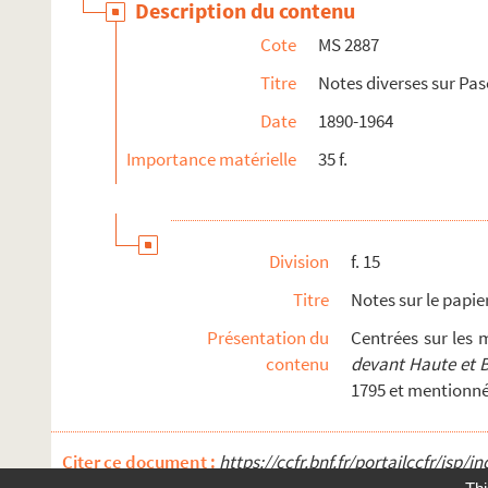
Description du contenu
Cote
MS 2887
Titre
Notes diverses sur Pasc
Date
1890-1964
Importance matérielle
35 f.
Division
f. 15
Titre
Notes sur le papie
Présentation du
Centrées sur les 
contenu
devant Haute et 
1795 et mentionnée
Citer ce document :
https://ccfr.bnf.fr/portailccfr/j