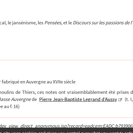
al, le jansénisme, les
Pensées
, et le
Discours sur les passions de 
r fabriqué en Auvergne au XVIIe siècle
moulins de Thiers, ces notes ont vraisemblablement été prises 
Basse Auvergne
de
Pierre Jean-Baptiste Legrand d’Aussy
(t. 
 au f. 16)
sp/index_view_direct_anonymous.jsp?record=eadcgm:EADC:b793906