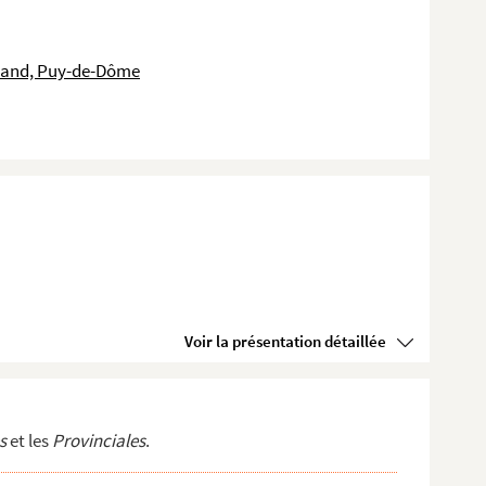
rrand, Puy-de-Dôme
Voir la présentation détaillée
s
et les
Provinciales
.