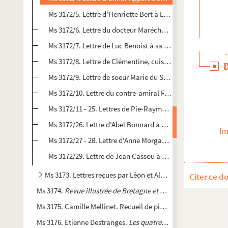
Ms 3172/5. Lettre d'Henriette Bert à Léonie Benoist
Ms 3172/6. Lettre du docteur Maréchal à Léonie Benoist
Ms 3172/7. Lettre de Luc Benoist à sa mère Léonie
Ms 3172/8. Lettre de Clémentine, cuisinière de la famille 
Ms 3172/9. Lettre de soeur Marie du Sacré-Coeur de Marie, 
Ms 3172/10. Lettre du contre-amiral Fatou à Luc Benoist
Ms 3172/11 - 25. Lettres de Pie-Raymond Régamey à Luc 
Ms 3172/26. Lettre d'Abel Bonnard à Luc Benoist
Im
Ms 3172/27 - 28. Lettre d'Anne Morgan, de la banque Mor
Ms 3172/29. Lettre de Jean Cassou à Luc Benoist
Ms 3173. Lettres reçues par Léon et Alphonse Séché
Citer ce d
Ms 3174.
Revue illustrée de Bretagne et d'Anjou
. Lettres de L
Ms 3175. Camille Mellinet. Recueil de pièces de théâtre
Ms 3176. Etienne Destranges.
Les quatre journées d'Alfred Br