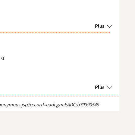
Plus
ist
Plus
ct_anonymous.jsp?record=eadcgm:EADC:b79390549