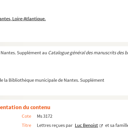
amoricière : correspondance
fices religieux du diocèse de Nantes
ntes, Loire-Atlantique.
de Nantes et de l'ancien séminaire
cel Schwob à sa femme, Marguerite Moréno, relatant son voyage vers les îles Samoa
 Séché
e Nantes. Supplément au
Catalogue général des manuscrits des b
 bataille
ritime.
Souvenirs (1938 - 1946) : la guerre, l'occupation, ...
e la Bibliothèque municipale de Nantes. Supplément
 ses campagnes d'Algérie
ist
entation du contenu
Benoist
Cote
Ms 3172
Lucette Benoist
Titre
Lettres reçues par
Luc Benoist
et sa famill