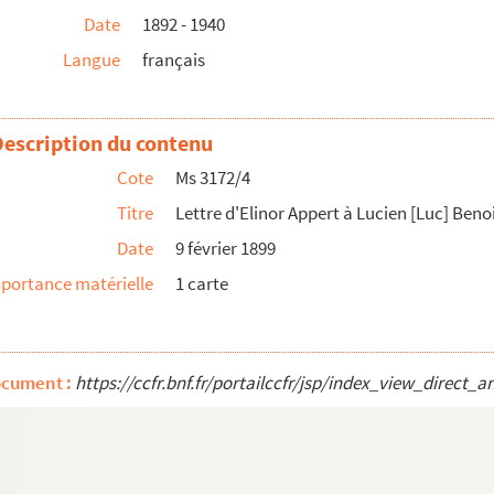
Date
1892 - 1940
Langue
français
à Léonie Benoist
Description du contenu
secrétaire de la supérieure des soeurs du couvent du ...
Cote
Ms 3172/4
Titre
Lettre d'Elinor Appert à Lucien [Luc] Beno
Benoist
Date
9 février 1899
portance matérielle
1 carte
gan à Luc Benoist
ocument :
https://ccfr.bnf.fr/portailccfr/jsp/index_view_dire
éon Séché à Paul Eudel et Dominique Caillé
uneau
: études analytique et thématique