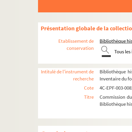
Dossier n° 93
Dossier n° 94
Dossier n° 95
Présentation globale de la collecti
Dossier n° 96
Etablissement de
Bibliothèque his
Dossier n° 97
conservation
Tous les
Dossier n° 98
Dossier n° 99
Intitulé de l'instrument de
Bibliothèque hi
Dossier n° 101
recherche
Inventaire du f
Dossier n° 102
Cote
4C-EPF-003-0082
Dossier n° 103
Titre
Commission du V
Dossier n° 104
Bibliothèque his
Dossier n° 105
Dossier n° 106
Dossier n° 108