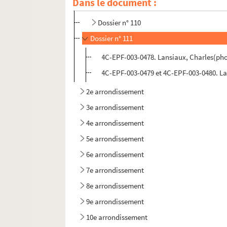
Dans le document :
Dossier n° 109
Dossier n° 110
Dossier n° 111
4C-EPF-003-0478. Lansiaux, Charles(phot
4C-EPF-003-0479 et 4C-EPF-003-0480. La
2e arrondissement
3e arrondissement
4e arrondissement
5e arrondissement
6e arrondissement
7e arrondissement
8e arrondissement
9e arrondissement
10e arrondissement