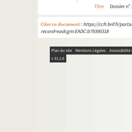
Titre
Dossier n°
Citer ce document :
https://ccfr.bnf.fr/por
record=eadcgm:EADC:b79390318
Plan du site
Mentions Légales
Accessibilit
v 31.1.0