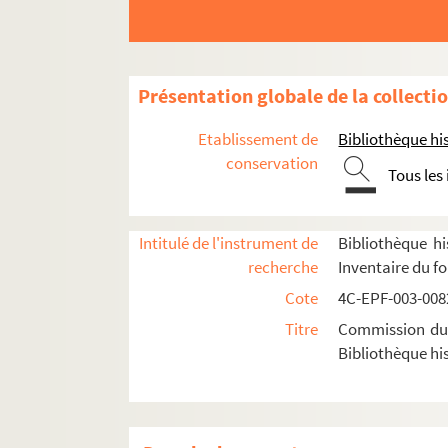
Dossier n° 73 bis
Dossier n° 75
Dossier n° 76
Présentation globale de la collecti
Dossier n° 76 bis
Etablissement de
Bibliothèque his
Dossier n° 77
conservation
Tous les
Dossier n° 78
Dossier n° 78 bis
Intitulé de l'instrument de
Bibliothèque hi
Dossier n° 79
recherche
Inventaire du f
Dossier n° 81
Cote
4C-EPF-003-0082
Dossier n° 91
Titre
Commission du V
Dossier n° 92
Bibliothèque his
Dossier n° 93
Dossier n° 94
Dossier n° 95