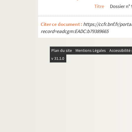
15e arrondissement
Titre
Dossier n° 
16e arrondissement
17e arrondissement
Citer ce document :
https://ccfr.bnf.fr/por
18e arrondissement
record=eadcgm:EADC:b79389665
19e arrondissement
20e arrondissement
Plan du site
Mentions Légales
Accessibilit
v 31.1.0