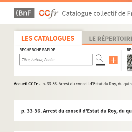
Catalogue collectif de F
LES CATALOGUES
LE RÉPERTOIR
RECHERCHE RAPIDE
RE
Catalogues et inventaires manuscrits de la bibliothèque 
Accueil CCFr
p. 33-36. Arrest du conseil d'Estat du Roy, du qu
>
Collection de manuscrits sur l'histoire du Havre
Collection de dessins
Fonds de la Chambre de commerce et d'industrie du Havre
p. 33-36. Arrest du conseil d'Estat du Roy, du 
Collection Jean Dubuffet
Collection Raoul Dufy