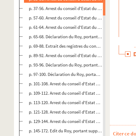
p. 37-56. Arrest du conseil d'Estat du Roy, qui ordonne que
p. 57-60. Arrest du conseil d'Estat du Roy, qui défend & pr
p. 61-64. Arrest du conseil d'Estat du Roy, qui ordonne que
p. 65-68. Déclaration du Roy, portant augmentation sur le s
p. 69-88. Extrait des registres du conseil d'Estat
p. 89-92. Arrest du conseil d'Estat du Roy, qui declare, c
p. 93-96. Déclaration du Roy, portant que la levée du dix
p. 97-100. Déclaration du Roy, portant que la levée du di
p. 101-108. Arrest du conseil d'Estat du Roy, du quinziéme j
p. 109-112. Arrest du conseil d'Estat du Roy, qui permet a
p. 113-120. Arrest du conseil d'Estat du Roy, du vingt-sept
p. 121-128. Arrest du conseil d'Estat du Roy, du 28 Juin 17
p. 129-144. Arrest du conseil d'Estat du Roy, qui ordonne
p. 145-172. Edit du Roy, portant suppression des offices cré
Citer ce d