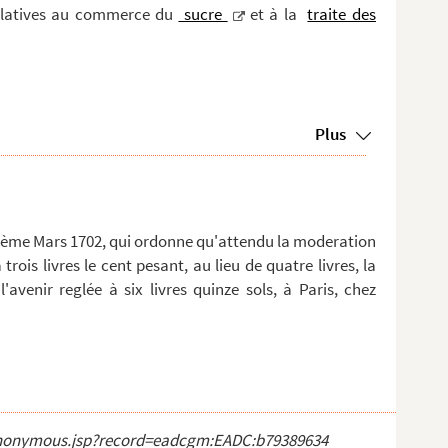
 relatives au commerce du
sucre
et à la
traite des
Plus
nzième Mars 1702, qui ordonne qu'attendu la moderation
 trois livres le cent pesant, au lieu de quatre livres, la
'avenir reglée à six livres quinze sols, à Paris, chez
ct_anonymous.jsp?record=eadcgm:EADC:b79389634