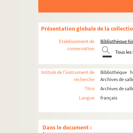
3e arrondissement
4e arrondissement
5e arrondissement
Présentation globale de la collecti
6e arrondissement
Etablissement de
Bibliothèque his
7e arrondissement
conservation
Tous les
8e arrondissement
9e arrondissement
10e arrondissement
Intitulé de l'instrument de
Bibliothèque h
recherche
Archives de sall
Théâtre de l'Ambigu
Titre
Archives de sal
Théâtre Antoine
Langue
français
Le Bateau-théâtre
Théâtre des Bouffes du Nord
Caveau de la République
Dans le document :
Comédie parisienne