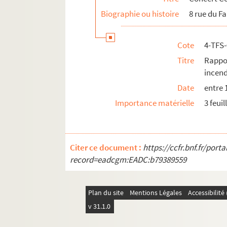
Biographie ou histoire
8 rue du F
Cote
4-TFS
Titre
Rappo
incend
Date
entre 
Importance matérielle
3 feuil
Citer ce document :
https://ccfr.bnf.fr/por
record=eadcgm:EADC:b79389559
Plan du site
Mentions Légales
Accessibilit
v 31.1.0