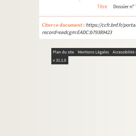
Titre
Dossier n° 
Dossier n° 111
2e arrondissement
Citer ce document :
https://ccfr.bnf.fr/por
3e arrondissement
record=eadcgm:EADC:b79389423
4e arrondissement
5e arrondissement
Plan du site
Mentions Légales
Accessibilit
6e arrondissement
v 31.1.0
7e arrondissement
8e arrondissement
9e arrondissement
10e arrondissement
11e arrondissement
12e arrondissement
13e arrondissement
14e arrondissement