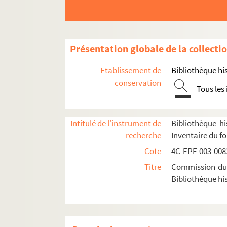
Dossier n° 59
Dossier n° 60
Dossier n° 61
Présentation globale de la collecti
Dossier n° 62
Etablissement de
Bibliothèque his
Dossier n° 63
conservation
Tous les
Dossier n° 64
Dossier n° 65
Intitulé de l'instrument de
Bibliothèque hi
Dossier n° 66
recherche
Inventaire du f
Dossier n° 67
Cote
4C-EPF-003-0082
Dossier n° 68
Titre
Commission du V
Dossier n° 69
Bibliothèque his
Dossier n° 70
Dossier n° 71
Dossier n° 72