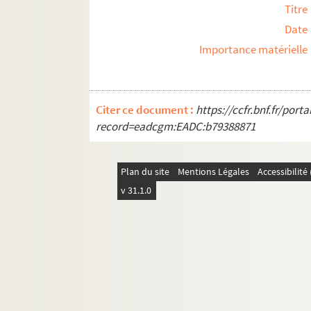
Titre
Date
Importance matérielle
Citer ce document :
https://ccfr.bnf.fr/por
record=eadcgm:EADC:b79388871
Plan du site
Mentions Légales
Accessibilit
v 31.1.0