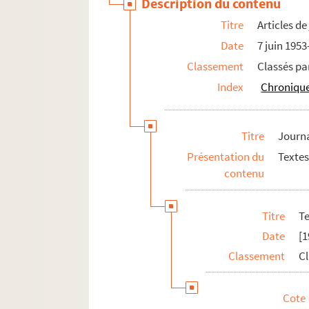
Description du contenu
Photographies
Papiers personnels
Titre
Articles d
Date
7 juin 195
Documents relatifs à la publication des oeuvr
Classement
Classés pa
Articles et documents sur Philippe Jullian
Index
Chronique
Papiers de famille
Papiers de Ghislain de Diesbach
Titre
Journa
Présentation du
Textes
contenu
Titre
T
Date
[1
Classement
Cl
Cote