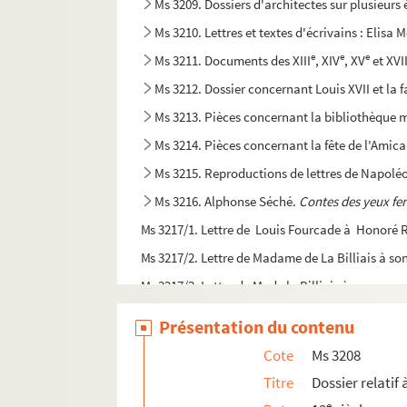
Ms 3209. Dossiers d'architectes sur plusieurs
Ms 3210. Lettres et textes d'écrivains : Elis
e
e
e
Ms 3211. Documents des XIII
, XIV
, XV
et XVI
Ms 3212. Dossier concernant Louis XVII et la 
Ms 3213. Pièces concernant la bibliothèque 
Ms 3214. Pièces concernant la fête de l'Amical
Ms 3215. Reproductions de lettres de Napoléo
Ms 3216. Alphonse Séché.
Contes des yeux fe
Ms 3217/1. Lettre de Louis Fourcade à Honoré R
Ms 3217/2. Lettre de Madame de La Billiais à son
Ms 3217/3. Lettre de Mr de la Billiais à sa soeur
Ms 3217/4. Lettre de Luc-Olivier Merson
Présentation du contenu
Ms 3217/5. Le Sublime, comédie en un acte
Cote
Ms 3208
Ms 3217/6. Lettre de Louis Prosper Lofficial au 
Titre
Dossier relatif
Ms 3217/7. Ex libris Dobrée
e