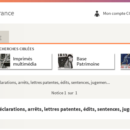
rance
Mon compte C
E
CHERCHES CIBLÉES
Imprimés
Base
multimédia
Patrimoine
arations, arrêts, lettres patentes, édits, sentences, jugemen...
Notice
1 sur 1
e correspondants
clarations, arrêts, lettres patentes, édits, sentences, ju
ys de Retz
et
La Cavalerie de mon père
ville