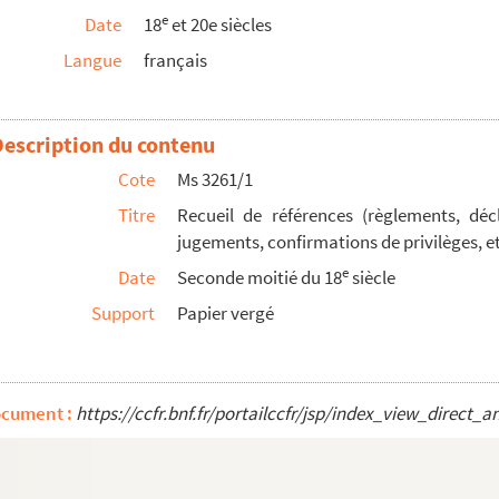
e
Date
18
et 20
e
siècles
t la Commune
Langue
français
 justice de la prison de Bouffay, de la commune de N...
'Auray, royaliste et membre de la Petite Chouanneri...
Description du contenu
Cote
Ms 3261/1
Vendée
Titre
Recueil de références (règlements, décl
jugements, confirmations de privilèges, 
e
Date
Seconde moitié du 18
siècle
ne le 21 et 22 juillet 1769
Support
Papier vergé
r concernant la gestion d'immeubles sis à Paris
ocument :
https://ccfr.bnf.fr/portailccfr/jsp/index_view_dire