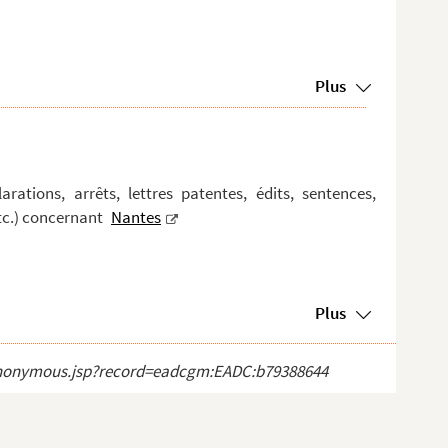
Plus
arations, arrêts, lettres patentes, édits, sentences,
etc.) concernant
Nantes
Plus
ct_anonymous.jsp?record=eadcgm:EADC:b79388644