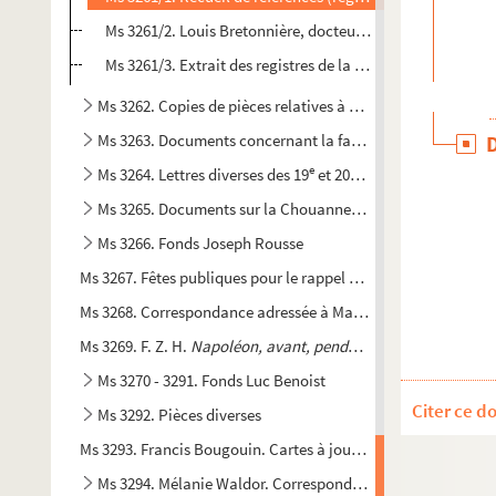
Ms 3261/2. Louis Bretonnière, docteur. La Poste pendan
Ms 3261/3. Extrait des registres de la maison d'arrêt et de
Ms 3262. Copies de pièces relatives à Bonaventure Denys, d
Ms 3263. Documents concernant la famille Berthelot
e
e
Ms 3264. Lettres diverses des 19
et 20
siècles
Ms 3265. Documents sur la Chouannerie et les guerres de 
Ms 3266. Fonds Joseph Rousse
Ms 3267. Fêtes publiques pour le rappel du Parlement de Bretag
Ms 3268. Correspondance adressée à Madame veuve Le Monnie
Ms 3269. F. Z. H.
Napoléon, avant, pendant et après
Ms 3270 - 3291. Fonds Luc Benoist
Citer ce d
Ms 3292. Pièces diverses
Ms 3293. Francis Bougouin. Cartes à jouer et cartiers nantais
Ms 3294. Mélanie Waldor. Correspondance