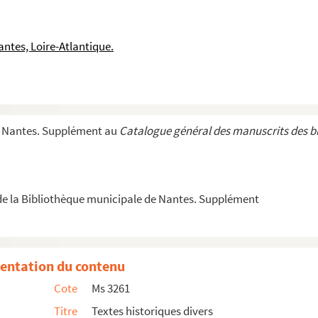
ntes, Loire-Atlantique.
 etc.
e Nantes. Supplément au
Catalogue général des manuscrits des b
s d'Armand Guéraud
e
ses du début du XIX
siècle
e la Bibliothèque municipale de Nantes. Supplément
ny, veuve Boreau
iliothécaire de Nantes
entation du contenu
Cote
Ms 3261
Titre
Textes historiques divers
, arrêts, lettres patentes, édits, sentences, jugemen...