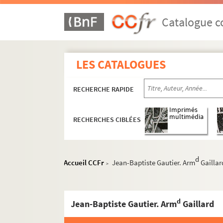
Catalogue co
LES CATALOGUES
RECHERCHE RAPIDE
Imprimés
multimédia
RECHERCHES CIBLÉES
PIC 3. Recueil factice contenant des autogra
PIC 4-1 à PIC 4-4. Lettres et écrits de Picheg
d
Accueil CCFr
Jean-Baptiste Gautier. Arm
Gaillar
>
PIC 5-1 à PIC 5-10. Documentation diverse re
PIC 6-1 à PIC 10-8. Estampes et autres images
d
Jean-Baptiste Gautier. Arm
Gaillard
PIC 6-1 à PIC 7-9. Portraits de Pichegru
PIC 8-1-1 à PIC 8-8-3. Représentations de