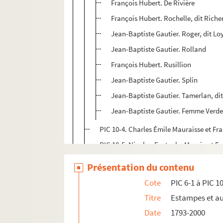
François Hubert. De Rivière
François Hubert. Rochelle, dit Rich
Jean-Baptiste Gautier. Roger, dit L
Jean-Baptiste Gautier. Rolland
François Hubert. Rusillion
Jean-Baptiste Gautier. Splin
Jean-Baptiste Gautier. Tamerlan, dit 
Jean-Baptiste Gautier. Femme Verde
PIC 10-4. Charles Émile Mauraisse et F
PIC 10-5. Nicolas-Eustache Maurin et F
PIC 10-6. Nicolas-Eustache Maurin et F
Présentation du contenu
PIC 10-7. Henri Charles Müller. Portrait
Cote
PIC 6-1 à PIC 1
PIC 10-8. Egig II Verhelst. Pichegrie gene
Titre
Estampes et a
PIC 11. Pin's à l'effigie de Pichegru
Date
1793-2000