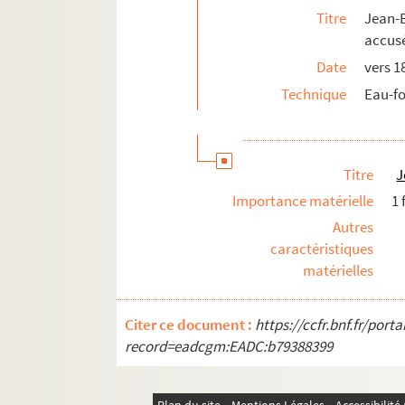
Titre
Jean-
accusé
Date
vers 1
Technique
Eau-fo
Titre
J
Importance matérielle
1 
Autres
caractéristiques
matérielles
Citer ce document :
https://ccfr.bnf.fr/por
record=eadcgm:EADC:b79388399