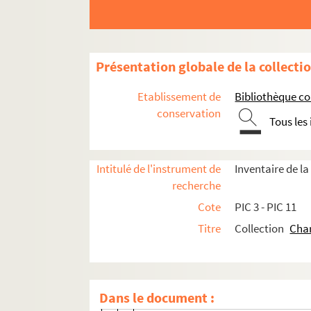
PIC 9-1 à PIC 9-9. Scènes historiques
PIC 10-1 à PIC 10-8. Portraits d'autres pers
PIC 10-1. Auguste Belin et Pointurier.
Présentation globale de la collecti
al
PIC 10-2. Jacques Frémy. Le G
Pichegru
Etablissement de
Bibliothèque c
PIC 10-3. Jean-Baptiste Gautier et Franç
conservation
Tous les
François Hubert. Bouvet de Lozier
Jean-Baptiste Gautier. Burban
Intitulé de l'instrument de
Inventaire de l
Jean-Baptiste Gautier. P. J. Cadubal
recherche
t
Jean-Baptiste Gautier. Coster S
Vict
Cote
PIC 3 - PIC 11
Jean-Baptiste Gautier. Victor Couch
Titre
Collection
Char
Jean-Baptiste Gautier. Ch. d'Hozier
Jean-Baptiste Gautier. Femme Dena
Jean-Baptiste Gautier. Louis Ducorp
Dans le document :
François Hubert. Noël Ducorps