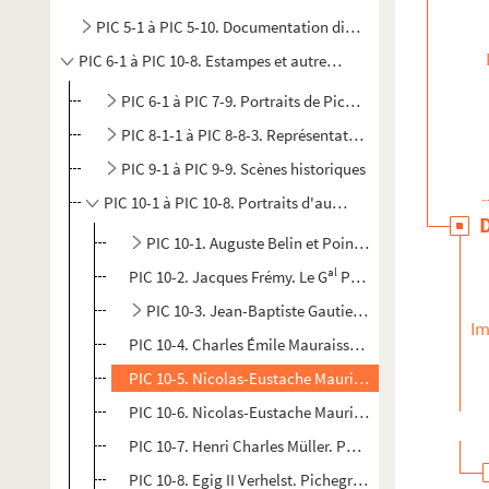
PIC 5-1 à PIC 5-10. Documentation diverse relative à Pich
PIC 6-1 à PIC 10-8. Estampes et autres images
PIC 6-1 à PIC 7-9. Portraits de Pichegru
PIC 8-1-1 à PIC 8-8-3. Représentations de l'arrestation
PIC 9-1 à PIC 9-9. Scènes historiques
PIC 10-1 à PIC 10-8. Portraits d'autres personnalités ou 
PIC 10-1. Auguste Belin et Pointurier. Portraits de
al
PIC 10-2. Jacques Frémy. Le G
Pichegru : portrait d
PIC 10-3. Jean-Baptiste Gautier et François Hubert
Im
PIC 10-4. Charles Émile Mauraisse et François Sérap
PIC 10-5. Nicolas-Eustache Maurin et François Sérap
PIC 10-6. Nicolas-Eustache Maurin et François Sérap
PIC 10-7. Henri Charles Müller. Portrait de Camille J
PIC 10-8. Egig II Verhelst. Pichegrie general en chef de