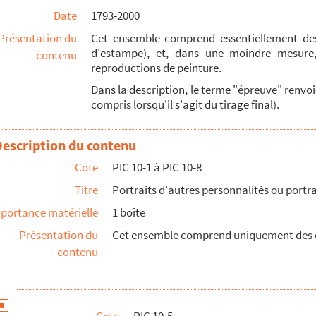
Date
1793-2000
egru
Présentation du
Cet ensemble comprend essentiellement des
d'estampe), et, dans une moindre mesure,
contenu
reproductions de peinture.
, de la mort et de la mémoire de Pichegru
Dans la description, le terme "épreuve" renvo
compris lorsqu'il s'agit du tirage final).
portraits faussement associés à Pichegru
Description du contenu
s généraux Delort et David
Cote
PIC 10-1 à PIC 10-8
'un général du Premier Empire
Titre
Portraits d'autres personnalités ou portr
. Portraits des accusés de l'affaire Cadoudal, d'après Dumon...
portance matérielle
1 boîte
hin Delpech. Moreau
Présentation du
Cet ensemble comprend uniquement des es
hin Delpech. Barbé-Marbois
contenu
hin Delpech. Barras
lle
ourdan, d'après une peinture de M
Godefroi
 l'armées de la République françois : portrait fantais...