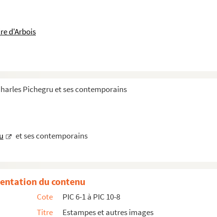
e d'Arbois
 Charles Pichegru et ses contemporains
u
et ses contemporains
entation du contenu
Cote
PIC 6-1 à PIC 10-8
gru, un écrit biographique et des copies
Titre
Estampes et autres images
ontemporains