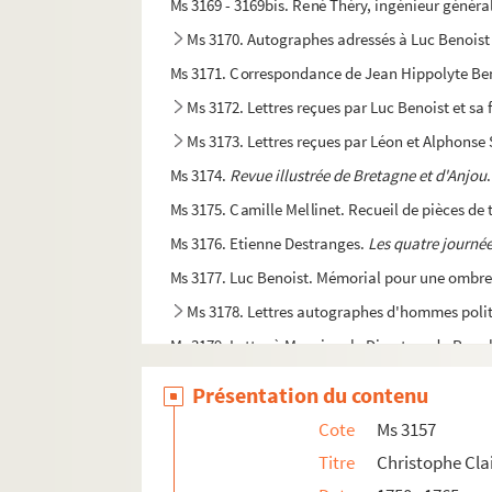
Ms 3169 - 3169bis. René Théry, ingénieur génér
Ms 3170. Autographes adressés à Luc Benoist
Ms 3171. Correspondance de Jean Hippolyte Be
Ms 3172. Lettres reçues par Luc Benoist et sa 
Ms 3173. Lettres reçues par Léon et Alphonse
Ms 3174.
Revue illustrée de Bretagne et d'Anjou
Ms 3175. Camille Mellinet. Recueil de pièces de 
Ms 3176. Etienne Destranges.
Les quatre journé
Ms 3177. Luc Benoist. Mémorial pour une ombr
Ms 3178. Lettres autographes d'hommes polit
Ms 3179. Lettre à Monsieur le Directeur du Popul
Ms 3186. Livre de comptes de Pierre et François 
Présentation du contenu
Ms 3187. Francis Bougouin. Estienne Larchier, p
Cote
Ms 3157
Ms 3188 - 3191. E. Des Buttes. Oeuvre
Titre
Christophe Cla
Ms 3192. Dossier sur la fontaine de la Place 