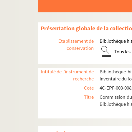
Dossier n° 74 bis
Dossier n° 75
Dossier n° 76
Présentation globale de la collecti
Dossier n° 77
Etablissement de
Bibliothèque his
Dossier n° 78
conservation
Tous les
Dossier n° 78 bis
Dossier n° 79
Dossier n° 80
Intitulé de l'instrument de
Bibliothèque hi
recherche
Inventaire du f
Dossier n° 81
Cote
4C-EPF-003-0082
Dossier n° 82
Titre
Commission du V
Dossier n° 83
Bibliothèque his
Dossier n° 84
Dossier n° 85
Dossier n° 86