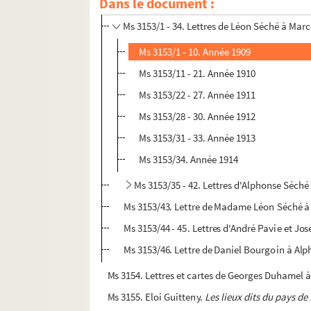
Ms 3153. Correspondance de la famille Séché
Dans le document :
Ms 3153/1 - 34. Lettres de Léon Séché à Ma
Ms 3153/1 - 10. Année 1909
Ms 3153/11 - 21. Année 1910
Ms 3153/22 - 27. Année 1911
Ms 3153/28 - 30. Année 1912
Ms 3153/31 - 33. Année 1913
Ms 3153/34. Année 1914
Ms 3153/35 - 42. Lettres d'Alphonse Séch
Ms 3153/43. Lettre de Madame Léon Séché 
Ms 3153/44 - 45. Lettres d'André Pavie et J
Ms 3153/46. Lettre de Daniel Bourgoin à Al
Ms 3154. Lettres et cartes de Georges Duhamel à
Ms 3155. Eloi Guitteny.
Les lieux dits du pays de