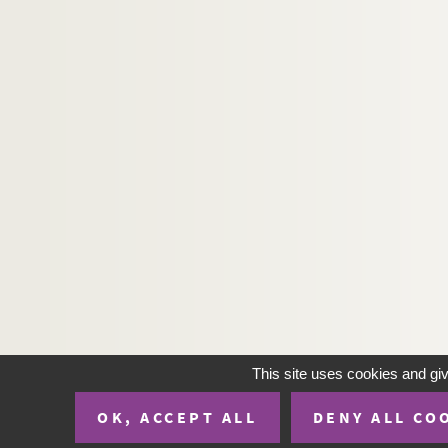
Ms 3319. Secunda pars philosophiae seu Metaph
Ms 3320. Pierre Richard de la Vergne.
La Provid
Ms 3321. Mathieu-Guillaume-Thérèse Villenave.
Ms 3322 - 3323. Charles Monselet : La lorgnett
Ms 3324. Alphonse Jarnoux, chanoine. Le belle 
Ms 3325. Lettres de Colette à Yvonne Brochard et
Ms 3326. Charles Monselet. La lorgnette littér
Ms 3327. Alfred et Paul Normand. Pompéi I - I
Ms 3328. Hugues Rebell.
Le diable est à table
Ms 3329. Hugues Rebell.
Philosophie de la crua
Ms 3330. Recueil de poèmes et chansons par Pau
Ms 3331. Lettres de Xavier Forneret à Charles M
This site uses cookies and gi
Ms 3332. Table des preuves des fouilles faites à
OK, ACCEPT ALL
DENY ALL CO
Ms 3333. Hugues Rebel.
La Nichina