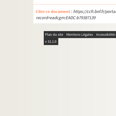
Ms 3194. Société Académique de la Loire-Inférieu
Citer ce document :
https://ccfr.bnf.fr/por
Ms 3195. Correspondance d'Alfred Rébelliau
record=eadcgm:EADC:b79387139
Ms 3196. Paul Fort et autres auteurs. Chanso
Ms 3197. Correspondance et autres pièces con
Plan du site
Mentions Légales
Accessibilit
Ms 3198. Dominique Caillé.
Poésies
v 31.1.0
Ms 3199. Lettres et autres pièces diverses des
Ms 3200/1. J.-M. Dunoyer de Segonzac. Deux hom
Ms 3200/2. Copies de lettres d'André Siegfried à 
Ms 3201. Lettres et documents concernant l'
Ms 3202. Lettres d'artistes ou relatifs à eux
Ms 3203. Lettres d'écrivains, poètes et chans
Ms 3204. Dossier Pierre-René et François Caca
Ms 3205. Henri Deverin, architecte en chef 
Ms 3206. Dossier Naundorff
Ms 3207. Dossier autour de Frédéric Cailliaud