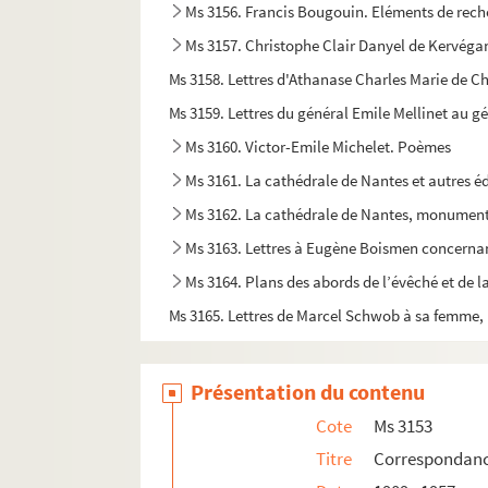
Ms 3156. Francis Bougouin. Eléments de recher
Ms 3157. Christophe Clair Danyel de Kervéga
Ms 3158. Lettres d'Athanase Charles Marie de Ch
Ms 3159. Lettres du général Emile Mellinet au g
Ms 3160. Victor-Emile Michelet. Poèmes
Ms 3161. La cathédrale de Nantes et autres é
Ms 3162. La cathédrale de Nantes, monument
Ms 3163. Lettres à Eugène Boismen concernant
Ms 3164. Plans des abords de l’évêché et de l
Ms 3166. Lettres de Marcel Schwob à Léon Daud
Ms 3167. Amélie Gayraud. Correspondance a
Présentation du contenu
Ms 3168. Hugues Rebell,
Contes de l'Alcove e
Cote
Ms 3153
Ms 3169 - 3169bis. René Théry, ingénieur génér
Titre
Correspondance
Ms 3170. Autographes adressés à Luc Benoist