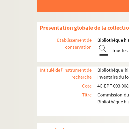
Dossier n° 51 bis
Dossier n° 51 ter
Dossier n° 53
Présentation globale de la collecti
Dossier n° 54
Etablissement de
Bibliothèque his
Dossier n° 55
conservation
Tous les
Dossier n° 56
Dossier n° 56 bis
Dossier n° 57
Intitulé de l'instrument de
Bibliothèque hi
recherche
Inventaire du f
Dossier n° 59
Cote
4C-EPF-003-0082
Dossier n° 60
Titre
Commission du V
Dossier n° 61
Bibliothèque his
Dossier n° 62
Dossier n° 63
Dossier n° 64