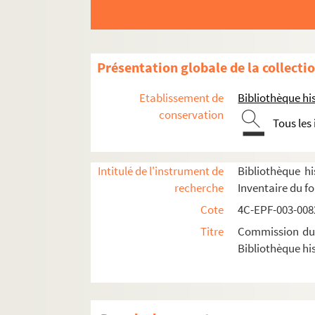
Dossier n° 47
Dossier n° 48
Dossier n° 49
Présentation globale de la collecti
Dossier n° 50
Etablissement de
Bibliothèque his
Dossier n° 51
conservation
Tous les
Dossier n° 51 bis
Dossier n° 51 ter
Dossier n° 53
Intitulé de l'instrument de
Bibliothèque hi
recherche
Inventaire du f
Dossier n° 54
Cote
4C-EPF-003-0082
Dossier n° 55
Titre
Commission du V
Dossier n° 56
Bibliothèque his
Dossier n° 56 bis
Dossier n° 57
Dossier n° 59