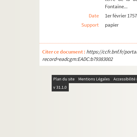
Fontaine...
Date
1er février 175
Support
papier
Citer ce document :
https://ccfr.bnf.fr/por
record=eadcgm:EADC:b79383002
Plan du site
Mentions Légales
Accessibilit
v 31.1.0