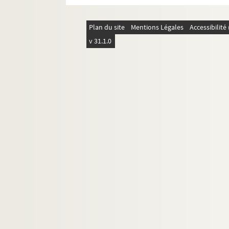
Ms 3160. Victor-Emile Michelet. Poèmes
Ms 3161. La cathédrale de Nantes et autres é
Plan du site
Mentions Légales
Accessibilit
Ms 3162. La cathédrale de Nantes, monument
v 31.1.0
Ms 3163. Lettres à Eugène Boismen concernant
Ms 3164. Plans des abords de l’évêché et de l
Ms 3166. Lettres de Marcel Schwob à Léon Daud
Ms 3167. Amélie Gayraud. Correspondance a
Ms 3168. Hugues Rebell,
Contes de l'Alcove e
Ms 3169 - 3169bis. René Théry, ingénieur génér
Ms 3170. Autographes adressés à Luc Benoist
Ms 3171. Correspondance de Jean Hippolyte Be
Ms 3172. Lettres reçues par Luc Benoist et sa 
Ms 3173. Lettres reçues par Léon et Alphonse
Ms 3174.
Revue illustrée de Bretagne et d'Anjou