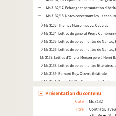
Ms 3132/17. Echange et permutation d'hérita
Ms 3132/18. Notes concernant les us et coutu
Ms 3133. Thomas Maisonneuve. Oeuvres
Ms 3134. Lettres du général Pierre Cambronn
Ms 3135. Lettres de personnalités de Nantes
Ms 3136. Lettres de personnalités de Nantes
Ms 3137. Lettres d'Olivier Merson père à Henri
Ms 3138. Lettres de personnalités littéraires, 
Ms 3139. Bernard Roy. Oeuvre théâtrale
Ms 3140. Fonds Sibille. Propagande électorale 
Ms 3141. Copie de l'
Articles de la capitulation 
Présentation du contenu
Ms 3142. Tony Albord, Louis Dillemann et Roge
Cote
Ms 3132
Ms 3143. Ange Guépin. Notes sur les affaires à vid
Titre
Contrats, aveu
Ms 3144. Charles Jeulin, docteur.
Au rendez-v
,
Rezé
,