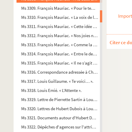
Ms 3309. François Mauriac. « Pour le temps de guerre : C’est 
Import
Ms 3310. François Mauriac. « La voix de leur maître (?) ».
Ms 3311. François Mauriac. « Cette idée me poursuit… (?) ».
Ms 3312. François Mauriac. « Nos joies nous arrivent… ».
Citer ce d
Ms 3313. François Mauriac. « Comme la plus grande grâce… 
Ms 3314. François Mauriac. « Entre le dessein qu’un homme 
Ms 3315. François Mauriac. « Il ne s’agit plus d’un champ clos
Ms 3316. Correspondance adressée à Charles Barrailley.
Ms 3317. Louis Guillaume. « Te voici… ».
Ms 3318. Louis Emié. « L'Attente ».
Ms 3319. Lettre de Pierrette Sartin à Louis Émié.
Ms 3320. Lettres de Hubert Dubois à Louis Émié.
Ms 3321. Documents autour d'Hubert Dubois.
Ms 3322. Dépêches d'agences sur l'attribution du Prix Nobel d