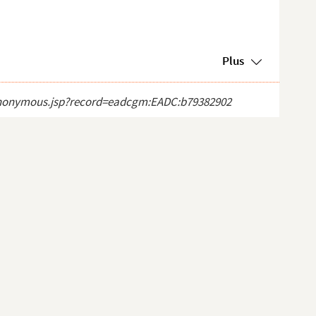
Plus
ct_anonymous.jsp?record=eadcgm:EADC:b79382902