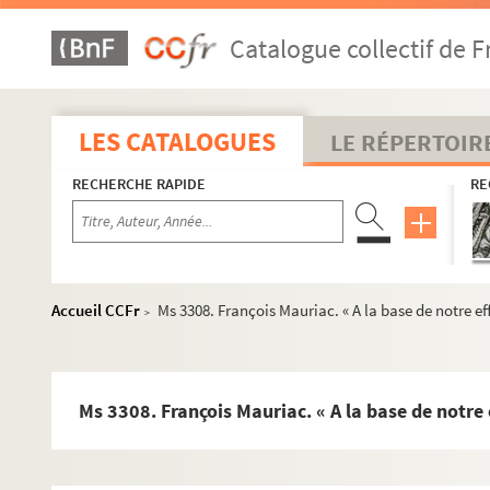
Ms 3193. Lettre de Serge Prokofiev à Henri Sauguet.
Catalogue collectif de F
Ms 3194. Lettre de François Mauriac au Colonel Paul Keller
Ms 3195. Lettre de François Mauriac à Madame Georges Dum
Ms 3196. Camille Pitollet. « Quelques variations sur "Le Corb
LES CATALOGUES
LE RÉPERTOIR
Ms 3197. Jean Giraudoux. « Sodome et Gomorrhe ».
RECHERCHE RAPIDE
RE
Ms 3198. Correspondance inédite adressée à Bernard Delvaill
Ms 3199. Louis Emié. Poèmes adressés à Bernard Delvaille.
Ms 3200. Théodore Cartau. « Noces d'argent ».
Ms 3201. Louis Emié. « La main morte ».
Accueil CCFr
Ms 3308. François Mauriac. « A la base de notre eff
>
Ms 3202. Louis Emié. « Françoiseries ».
Ms 3203. Louis Emié. « Chansons pour Anne-Marie ».
Ms 3204-3285. Elie Faure. OEuvres
Ms 3308. François Mauriac. « A la base de notre 
Ms 3286-3292. Correspondance d'Elie Faure
Ms 3293. François Mauriac. Cahier intitulé « Journalisme », br