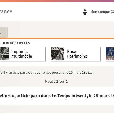
rance
Mon compte C
as
eau" de Poe ».
E
CHERCHES CIBLÉES
e.
Imprimés
Base
multimédia
Patrimoine
ort », article paru dans Le Temps présent, le 25 mars 1938...
Notice
1 sur 1
effort », article paru dans Le Temps présent, le 25 mars 1
ouillons d’articles parus dans Le Figaro.