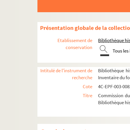
Dossier n° 44 ter
Dossier n° 45
Dossier n° 45 bis
Présentation globale de la collecti
Dossier n° 46
Etablissement de
Bibliothèque his
Dossier n° 47
conservation
Tous les
Dossier n° 48
Dossier n° 49
Dossier n° 50
Intitulé de l'instrument de
Bibliothèque hi
recherche
Inventaire du f
Dossier n° 51
Cote
4C-EPF-003-0082
Dossier n° 51 bis
Titre
Commission du V
Dossier n° 51 ter
Bibliothèque his
Dossier n° 53
Dossier n° 54
Dossier n° 55