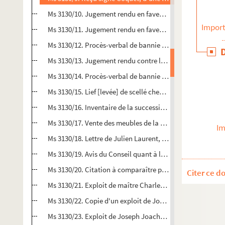
Ms 3130/10. Jugement rendu en faveur d'Ollive et de sa 
Import
Ms 3130/11. Jugement rendu en faveur d'Ollive et de sa 
Ms 3130/12. Procès-verbal de bannie de jugement du tribu
Ms 3130/13. Jugement rendu contre les créanciers de la su
Ms 3130/14. Procès-verbal de bannie de jugement du tribu
Ms 3130/15. Lief [levée] de scellé chez feu Estienne Lauren
Ms 3130/16. Inventaire de la succession d'Estienne Lauren
Ms 3130/17. Vente des meubles de la succession d'Estien
Im
Ms 3130/18. Lettre de Julien Laurent, hussard au 7e régim
Ms 3130/19. Avis du Conseil quant à la demande de communi
Ms 3130/20. Citation à comparaître par Antoine-Marin Lape
Citer ce d
Ms 3130/21. Exploit de maître Charles Vallet, huissier au tr
Ms 3130/22. Copie d'un exploit de Joseph Joachim Trastour,
Ms 3130/23. Exploit de Joseph Joachim Trastour, huissier a