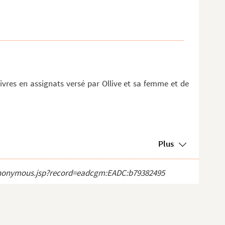
vres en assignats versé par Ollive et sa femme et de
Plus
ct_anonymous.jsp?record=eadcgm:EADC:b79382495