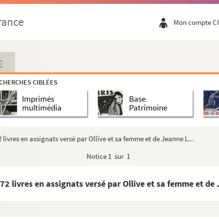
rance
Mon compte C
centrale (Paris)
et-Vilaine
E
 de Nantes
CHERCHES CIBLÉES
Imprimés
Base
 l'Empire
multimédia
Patrimoine
 directeur général des douanes de l'Empire
ivres en assignats versé par Ollive et sa femme et de Jeanne L...
nçois Cacault
Notice
1 sur 1
antes entre le 8 octobre 1684 et le 29 janvier ...
 livres en assignats versé par Ollive et sa femme et de 