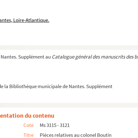
et-Vilaine
 de Nantes
ntes, Loire-Atlantique.
 l'Empire
 directeur général des douanes de l'Empire
e Nantes. Supplément au
Catalogue général des manuscrits des b
nçois Cacault
e la Bibliothèque municipale de Nantes. Supplément
e la section technique du Génie
 des Affaires Etrangères
départementales de Loire-Inférieure et divers
entation du contenu
anchet d'Esperey (Alger)
Cote
Ms 3115 - 3121
Kasbah (Alger)
Titre
Pièces relatives au colonel Boutin
apitaine Boutin (1801-1810)