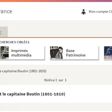
rance
Mon compte C
La Fuÿe
E
s
CHERCHES CIBLÉES
Imprimés
Base
multimédia
Patrimoine
rice de la bibliothèque municipale
 le capitaine Boutin (1801-1810)
Notice
1 sur 1
arations de monuments et lieux divers
nt le capitaine Boutin (1801-1810)
centrale (Paris)