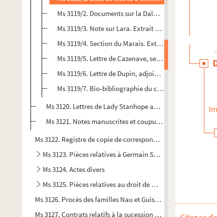
Ms 3119/2. Documents sur la Dalmatie. Ordres du génér
Ms 3119/3. Note sur Lara. Extrait de l'ouvrage de l'ab
Ms 3119/4. Section du Marais. Extrait du registre de p
Ms 3119/5. Lettre de Cazenave, sergent-major de la 10
Ms 3119/6. Lettre de Dupin, adjoint au ministre de la 
Ms 3119/7. Bio-bibliographie du colonel Boutin. Do
Ms 3120. Lettres de Lady Stanhope au colonel Boutin (181
Im
Ms 3121. Notes manuscrites et coupures de presse sur le c
Ms 3122. Registre de copie de correspondances de l'évêque de N
Ms 3123. Pièces relatives à Germain Sallier
Ms 3124. Actes divers
Ms 3125. Pièces relatives au droit de quête des religieux du
Ms 3126. Procès des familles Nau et Guischet
Ms 3127. Contrats relatifs à la sucession de Mathurin Fernière