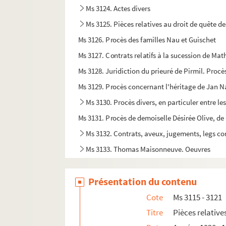
Ms 3124. Actes divers
Ms 3125. Pièces relatives au droit de quête de
Ms 3126. Procès des familles Nau et Guischet
Ms 3127. Contrats relatifs à la sucession de Mat
Ms 3128. Juridiction du prieuré de Pirmil. Proc
Ms 3129. Procès concernant l'héritage de Jan 
Ms 3130. Procès divers, en particuler entre le
Ms 3131. Procès de demoiselle Désirée Olive, de 
Ms 3132. Contrats, aveux, jugements, legs co
Ms 3133. Thomas Maisonneuve. Oeuvres
Ms 3134. Lettres du général Pierre Cambronn
Présentation du contenu
Ms 3135. Lettres de personnalités de Nantes
Ms 3136. Lettres de personnalités de Nantes
Cote
Ms 3115 - 3121
Ms 3137. Lettres d'Olivier Merson père à Henri
Titre
Pièces relative