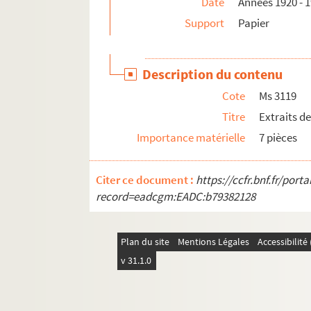
Date
Années 1920 - 
Ms 3138. Lettres de personnalités littéraires, 
Support
Papier
Ms 3139. Bernard Roy. Oeuvre théâtrale
Ms 3140. Fonds Sibille. Propagande électorale 
Ms 3141. Copie de l'
Articles de la capitulation 
Description du contenu
Ms 3142. Tony Albord, Louis Dillemann et Roge
Cote
Ms 3119
Ms 3143. Ange Guépin. Notes sur les affaires à vid
Titre
Extraits d
Ms 3144. Charles Jeulin, docteur.
Au rendez-v
Importance matérielle
7 pièces
Ms 3145. Charles Jeulin, docteur.
Parlange : une
Ms 3146. Pièces diverses
Citer ce document :
https://ccfr.bnf.fr/por
record=eadcgm:EADC:b79382128
Ms 3147 - 3148. Hector Valladier. Histoire de la
Ms 3149. Photocopies de
Mes délassements à la M
Ms 3150. Lettre de Julien Lanoë à Jean-Emile L
Plan du site
Mentions Légales
Accessibilit
Ms 3151. Abbé Hamel. Histoire de Blain (Loire In
v 31.1.0
Ms 3152. Alfred Rouxeau (docteur). Photocopie 
Ms 3153. Correspondance de la famille Séché