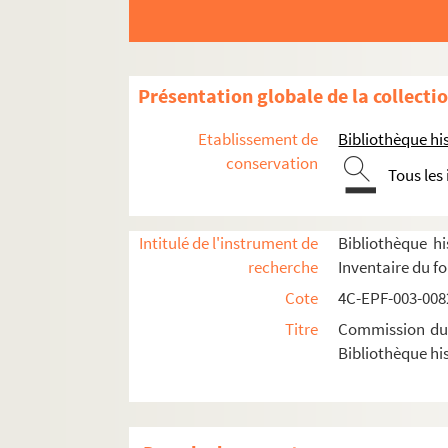
Dossier n° 44
Dossier n° 44 bis
Dossier n° 44 ter
Présentation globale de la collecti
Dossier n° 45
Etablissement de
Bibliothèque his
Dossier n° 45 bis
conservation
Tous les
Dossier n° 46
Dossier n° 47
Dossier n° 48
Intitulé de l'instrument de
Bibliothèque hi
recherche
Inventaire du f
Dossier n° 49
Cote
4C-EPF-003-0082
Dossier n° 50
Titre
Commission du V
Dossier n° 51
Bibliothèque his
Dossier n° 51 bis
Dossier n° 51 ter
Dossier n° 53