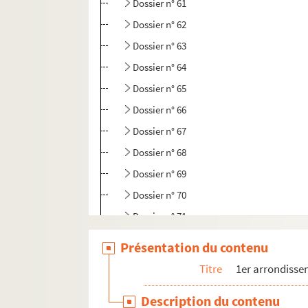
Dossier n° 61
Dossier n° 62
Dossier n° 63
Dossier n° 64
Dossier n° 65
Dossier n° 66
Dossier n° 67
Dossier n° 68
Dossier n° 69
Dossier n° 70
Dossier n° 71
Dossier n° 72
Présentation du contenu
Dossier n° 73
Titre
1er arrondiss
Dossier n° 73 bis
Description du contenu
Dossier n° 75