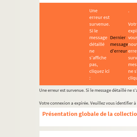
Une
.
erreur est
survenue.
Votr
Si le
expi
message
Dernier
vous
détaillé
message
nou
ne
d'erreur
erre
s'affiche
surv
pas,
mess
cliquez ici
ne s
:
cliqu
Une erreur est survenue. Si le message détaillé ne s'a
Votre connexion a expirée. Veuillez vous identifier 
Présentation globale de la collecti