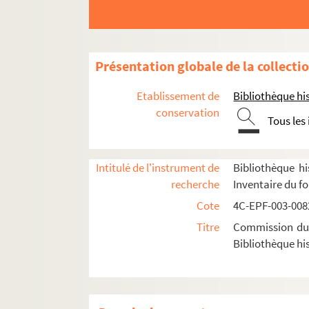
Dossier n° 42 bis
Dossier n° 43
Dossier n° 43 bis
Présentation globale de la collecti
Dossier n° 44
Etablissement de
Bibliothèque his
Dossier n° 44 bis
conservation
Tous les
Dossier n° 44 ter
Dossier n° 45
Dossier n° 45 bis
Intitulé de l'instrument de
Bibliothèque hi
recherche
Inventaire du f
Dossier n° 46
Cote
4C-EPF-003-0082
Dossier n° 47
Titre
Commission du V
Dossier n° 48
Bibliothèque his
Dossier n° 49
Dossier n° 50
Dossier n° 51