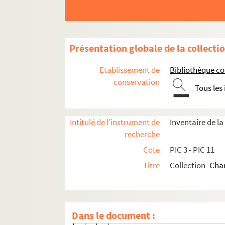
PIC 6-4. Kolemam. Ferrons
PIC 6-5. Jacques-François Llanta. Ar
PIC 6-6. Stéphane Pannemaker. Pich
Présentation globale de la collecti
PIC 6-7. Reinier Vinkeles. De generaa
Etablissement de
Bibliothèque c
PIC 6-8. Wysman. Eerzuil voor den G
conservation
Tous les
PIC 6-9-1 à 6-9-2. Portraits par 
PIC 6-10-1 à 6-10-2. Portraits pa
Intitulé de l'instrument de
Inventaire de l
PIC 6-11-1 à 6-11-8. Portraits p
recherche
PIC 6-12-1 à 6-12-2. Portraits par
Cote
PIC 3 - PIC 11
PIC 6-13-1 à 6-13-9. Portraits par 
Titre
Collection
Char
PIC 6-14-1 à 6-14-2. Portraits pa
PIC 6-15-1 à 6-15-4. Portraits pa
PIC 6-16-1 à 6-16-4. Portraits par G
Dans le document :
PIC 6-16-1. William Greatbatc