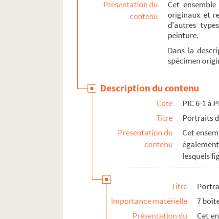
Présentation du
Cet ensemble 
originaux et r
contenu
d'autres type
peinture.
Dans la descri
spécimen origin
Description du contenu
Cote
PIC 6-1 à P
Titre
Portraits 
Présentation du
Cet ensemb
contenu
également 
lesquels f
Titre
Portra
Importance matérielle
7 boît
Présentation du
Cet e