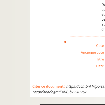
D
qu
e
v
ap
di
Cote
Ancienne cote
Titre
Date
Citer ce document :
https://ccfr.bnf.fr/por
record=eadcgm:EADC:b79381767