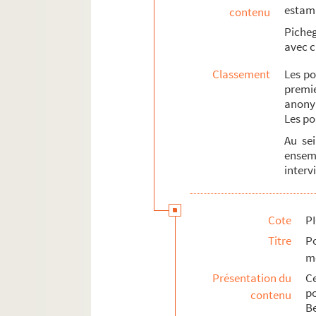
estamp
contenu
Picheg
avec c
Classement
Les po
premie
anonym
Les po
Au sei
ense
interv
Cote
PI
Titre
Po
m
Présentation du
C
p
contenu
Be