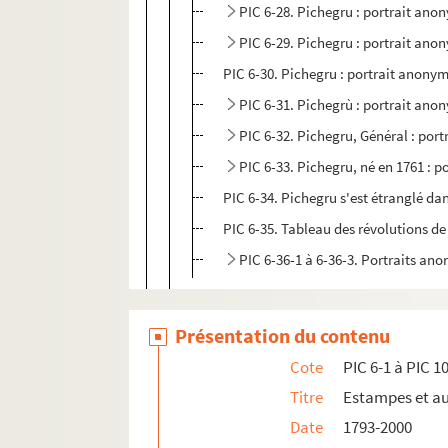
PIC 6-28. Pichegru : portrait ano
PIC 6-29. Pichegru : portrait ano
PIC 6-30. Pichegru : portrait anony
PIC 6-31. Pichegrù : portrait ano
PIC 6-32. Pichegru, Général : por
PIC 6-33. Pichegru, né en 1761 : 
PIC 6-34. Pichegru s'est étranglé dan
PIC 6-35. Tableau des révolutions de 
PIC 6-36-1 à 6-36-3. Portraits ano
Portraits en pied
Présentation du contenu
PIC 8-1-1 à PIC 8-8-3. Représentations de
PIC 9-1 à PIC 9-9. Scènes historiques
Cote
PIC 6-1 à PIC 1
PIC 10-1 à PIC 10-8. Portraits d'autres p
Titre
Estampes et a
Date
1793-2000
PIC 11. Pin's à l'effigie de Pichegru