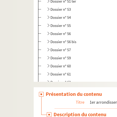
Dossier n° 51 ter
Dossier n° 53
Dossier n° 54
Dossier n° 55
Dossier n° 56
Dossier n° 56 bis
Dossier n° 57
Dossier n° 59
Dossier n° 60
Dossier n° 61
Dossier n° 62
Dossier n° 63
Présentation du contenu
Dossier n° 64
Titre
1er arrondiss
Dossier n° 65
Description du contenu
Dossier n° 66