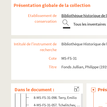
4-MS-FS-31-054. Shanley, Sanford
Présentation globale de la collection
4-MS-FS-31-278. Sidery, Sherban
Etablissement de
Bibliothèque historique de la
8-MS-FS-31-075. Sigaux, Gilbert
conservation
8-MS-FS-31-029. Simounet, Alice
Tous les inventaires
8-MS-FS-31-030. Smara, Paul
8-MS-FS-31-062. Snow, Charles Percy
Intitulé de l'instrument de
Bibliothèque Historique de l
4-MS-FS-31-055. Soufflot de Magny, Olivier
recherche
4-MS-FS-31-289. Steegmuller, Francis
Cote
MS-FS-31
4-MS-FS-31-056. Stewart, Desmond
Titre
Fonds Jullian, Philippe (191
8-MS-FS-31-070. Subercaseaux, Philippe
8-MS-FS-31-031. Swan, Michaël
8-MS-FS-31-065. Symonds, John
Dans le document :
Prés
8-MS-FS-31-091. Tennant, Mark
8-MS-FS-31-098. Terry, Emilio
4-MS-FS-31-057. Tchelitchev, Pavel