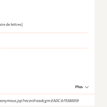
ire de lettres]
Plus
ct_anonymous.jsp?record=eadcgm:EADC:b79380059