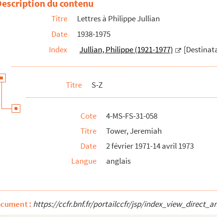
Description du contenu
Titre
Lettres à Philippe Jullian
Date
1938-1975
Index
Jullian, Philippe (1921-1977)
[Destinata
Titre
S-Z
Cote
4-MS-FS-31-058
Titre
Tower, Jeremiah
Date
2 février 1971-14 avril 1973
Langue
anglais
 à Philippe Jullian
ocument :
https://ccfr.bnf.fr/portailccfr/jsp/index_view_dire
nne Jullian