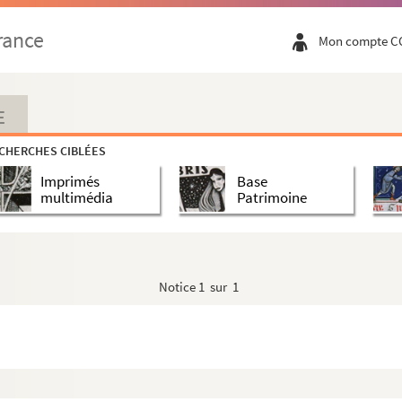
rance
Mon compte C
E
CHERCHES CIBLÉES
Imprimés
Base
multimédia
Patrimoine
Notice
1 sur 1