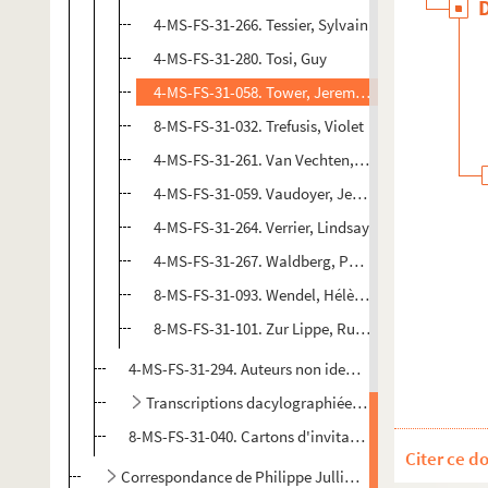
4-MS-FS-31-266. Tessier, Sylvain
4-MS-FS-31-280. Tosi, Guy
4-MS-FS-31-058. Tower, Jeremiah
8-MS-FS-31-032. Trefusis, Violet
4-MS-FS-31-261. Van Vechten, Carl
4-MS-FS-31-059. Vaudoyer, Jean-Louis
4-MS-FS-31-264. Verrier, Lindsay
4-MS-FS-31-267. Waldberg, Patrick
8-MS-FS-31-093. Wendel, Hélène de
8-MS-FS-31-101. Zur Lippe, Rudolf
4-MS-FS-31-294. Auteurs non identifiés
Transcriptions dacylographiées de lettres adressées
8-MS-FS-31-040. Cartons d'invitation
Citer ce d
Correspondance de Philippe Jullian avec sa mère Suza