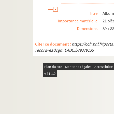
Titre
Album
Importance matérielle
21 piè
Dimensions
89 x 
Citer ce document :
https://ccfr.bnf.fr/por
record=eadcgm:EADC:b79379135
Plan du site
Mentions Légales
Accessibilit
v 31.1.0