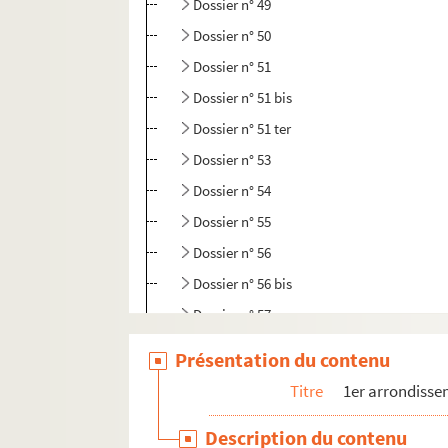
Dossier n° 49
Dossier n° 50
Dossier n° 51
Dossier n° 51 bis
Dossier n° 51 ter
Dossier n° 53
Dossier n° 54
Dossier n° 55
Dossier n° 56
Dossier n° 56 bis
Dossier n° 57
Dossier n° 59
Présentation du contenu
Dossier n° 60
Titre
1er arrondiss
Dossier n° 61
Description du contenu
Dossier n° 62