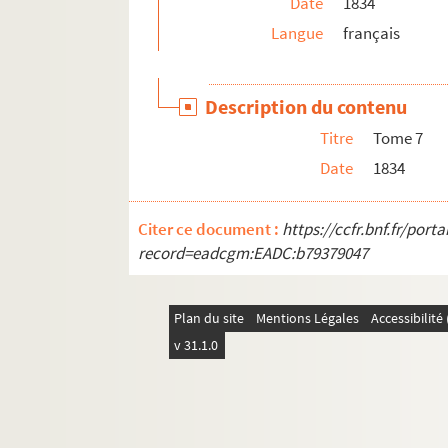
Date
1834
Ms. 878. Carton renfermant des pièces original
Langue
français
Ms. 879. Manuscrit de Robert d’Affreingues [si
Ms. 880. Catalogues de la bibliothèque de la ci
Description du contenu
Ms. 881. Traité de la lumière
Titre
Tome 7
Ms. 882. Extrait de divers auteurs
Date
1834
Ms. 883. Livre d'heures à l'usage de Nantes
Ms. 884. Henri de Laplane, Les abbés de Saint B
Citer ce document :
https://ccfr.bnf.fr/por
Ms. 885. Recueil de pièces
record=eadcgm:EADC:b79379047
Ms. 886. Mémoires pour les Dominicains de St Om
Ms. 887. Papiers provenant de M. Dufaitelle
Plan du site
Mentions Légales
Accessibilit
v 31.1.0