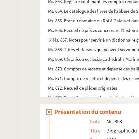
Ms. 863. Registre contenant les comptes rendus
Ms. 864. Le catalogue des livres de l’abbaïe de
Ms. 865. Etat du domaine du Roi à Calais et dan
Ms. 866. Recueil de pièces concernant l’histoire 
Ms. 867. Notes pour servir à un dictionnaire 
Ms. 868. Titres et Raisons qui peuvent servir p
Ms. 869. Chronicon ecclesiæ cathedralis Morine
Ms. 870. Comptes de recette et dépense des baill
Ms. 871. Compte de recette et dépense des receve
Ms. 872. Recueil de pièces originales
Ms. 873. Recueil contenant les principales pièces
Ms. 874. Registre aux actes de la seigneurie de 
Présentation du contenu
Ms. 875. Mémoire pour les doyen, chanoines et
Cote
Ms. 853
Ms. 876. Dom Bétencourt, Collection des chartes
Titre
Biographie du
Ms. 877. La vérité de l'histoire de l’église de St 