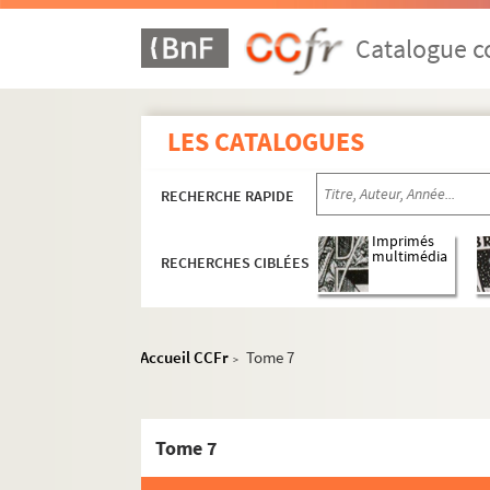
Catalogue co
LES CATALOGUES
RECHERCHE RAPIDE
Imprimés
multimédia
RECHERCHES CIBLÉES
Accueil CCFr
Tome 7
>
Tome 7
Ms. 843. Wetten ende costumen van de stede, ca