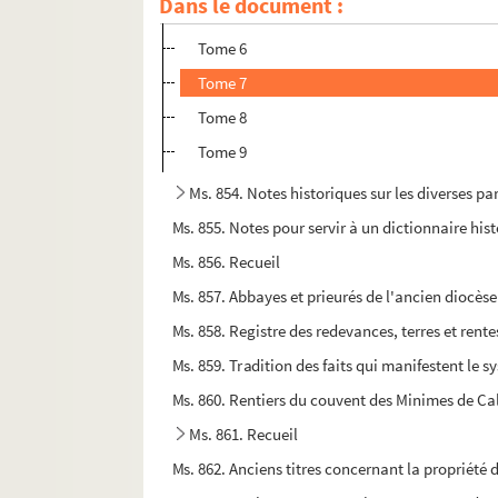
Dans le document :
Tome 5
Tome 6
Tome 7
Tome 8
Tome 9
Ms. 854. Notes historiques sur les diverses par
Ms. 855. Notes pour servir à un dictionnaire his
Ms. 856. Recueil
Ms. 857. Abbayes et prieurés de l'ancien diocès
Ms. 858. Registre des redevances, terres et rente
Ms. 859. Tradition des faits qui manifestent le
Ms. 860. Rentiers du couvent des Minimes de Ca
Ms. 861. Recueil
Ms. 862. Anciens titres concernant la propriété de