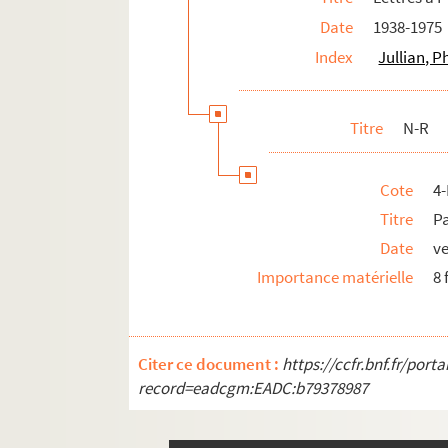
Date
1938-1975
Index
Jullian, P
Titre
N-R
Cote
4
Titre
P
Date
ve
Importance matérielle
8 
Citer ce document :
https://ccfr.bnf.fr/por
record=eadcgm:EADC:b79378987