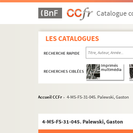
Catalogue co
LES CATALOGUES
RECHERCHE RAPIDE
Imprimés
multimédia
RECHERCHES CIBLÉES
Accueil CCFr
4-MS-FS-31-045. Palewski, Gaston
>
Oeuvres littéraires
Oeuvres graphiques
Correspondance
4-MS-FS-31-045. Palewski, Gaston
Lettres de Philippe Jullian