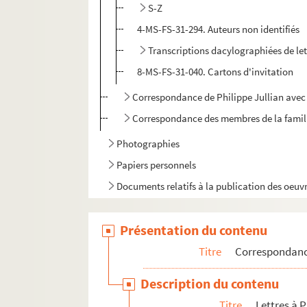
S-Z
4-MS-FS-31-294. Auteurs non identifiés
Transcriptions dacylographiées de let
8-MS-FS-31-040. Cartons d'invitation
Correspondance de Philippe Jullian avec
Correspondance des membres de la famil
Photographies
Papiers personnels
Documents relatifs à la publication des oeuvr
Articles et documents sur Philippe Jullian
Présentation du contenu
Papiers de famille
Papiers de Ghislain de Diesbach
Titre
Correspondan
Description du contenu
Titre
Lettres à P