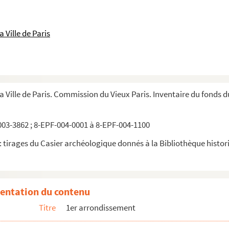
 Ville de Paris
la Ville de Paris. Commission du Vieux Paris. Inventaire du fonds 
03-3862 ; 8-EPF-004-0001 à 8-EPF-004-1100
 tirages du Casier archéologique donnés à la Bibliothèque historiq
7,19, rue Montorgueil. Vue d'ensemble
entation du contenu
aris. 15,17,19, rue Montorgueil. Vue d'ensemble
Titre
1er arrondissement
ue Montorgueil. Détail d'une sculpture, au dessus d'une fenêtre
ue Montorgueil. Détail d'une sculpture au dessus d'une fénêtre