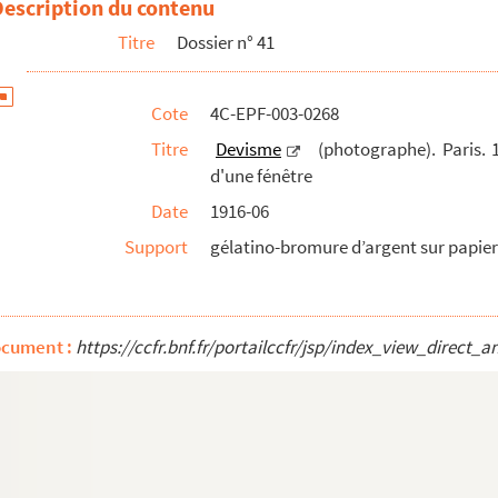
Description du contenu
Titre
Dossier n° 41
Cote
4C-EPF-003-0268
Titre
Devisme
(photographe). Paris. 1
d'une fénêtre
Date
1916-06
Support
gélatino-bromure d’argent sur papier 
ocument :
https://ccfr.bnf.fr/portailccfr/jsp/index_view_dire