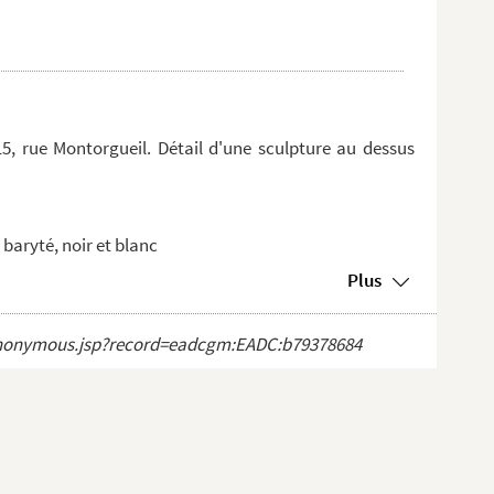
5, rue Montorgueil. Détail d'une sculpture au dessus
baryté, noir et blanc
Plus
ct_anonymous.jsp?record=eadcgm:EADC:b79378684