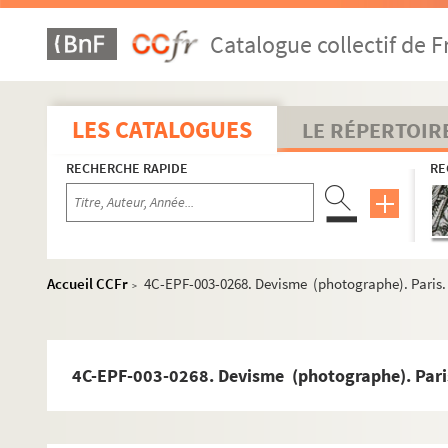
Dossier n° 19
Catalogue collectif de F
Dossier n° 19 bis
Dossier n° 20
Dossier n° 22
LES CATALOGUES
LE RÉPERTOIR
Dossier n° 23
RECHERCHE RAPIDE
RE
Dossier n° 24
Dossier n° 25
Dossier n° 26
Dossier n° 27
Accueil CCFr
4C-EPF-003-0268. Devisme (photographe). Paris. 1
>
Dossier n° 29
Dossier n° 30
Dossier n° 31
4C-EPF-003-0268. Devisme (photographe). Paris.
Dossier n° 32
Dossier n° 33