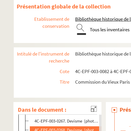
Dossier n° 35
Présentation globale de la collection
Dossier n° 36
Etablissement de
Bibliothèque historique de la
Dossier n° 36 bis
conservation
Dossier n° 36 ter
Tous les inventaires
Dossier n° 37
Dossier n° 38
Intitulé de l'instrument de
Bibliothèque historique de 
Dossier n° 38 bis
recherche
Dossier n° 39
Cote
4C-EPF-003-0082 à 4C-EPF-0
Dossier n° 39 bis
Titre
Commission du Vieux Paris :
Dossier n° 40
Dossier n° 41
4C-EPF-003-0265. Devisme (photographe). Paris. 15,1
Dans le document :
Prés
4C-EPF-003-0266. Lansiaux, Charles (photographe). P
4C-EPF-003-0267. Devisme (photographe). Paris. 15, r
4C-EPF-003-0268. Devisme (photographe). Paris. 15, r