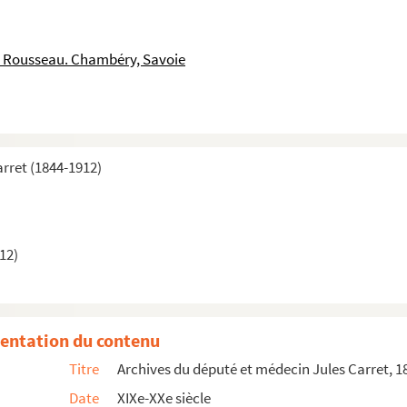
 Rousseau. Chambéry, Savoie
arret (1844-1912)
ahiers personnels
 Correspondance
12)
iers personnels
entation du contenu
l scientifique et amusant
Titre
Archives du député et médecin Jules Carret, 18
Date
XIXe-XXe siècle