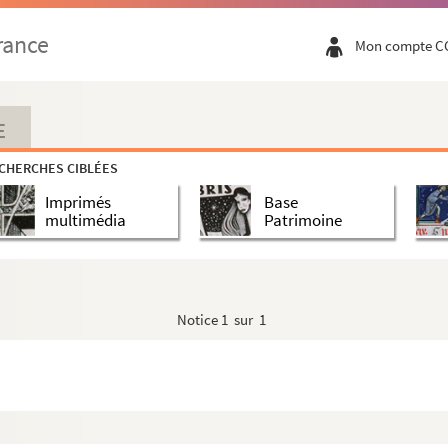
rance
Mon compte C
E
CHERCHES CIBLÉES
Imprimés
Base
multimédia
Patrimoine
Notice
1 sur 1