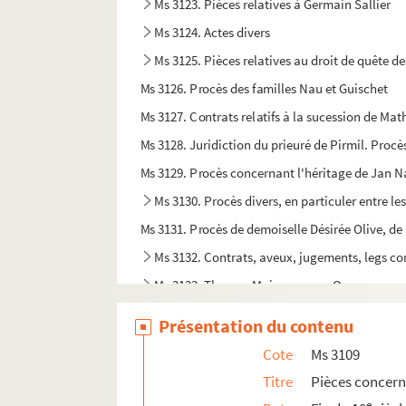
Ms 3123. Pièces relatives à Germain Sallier
Ms 3124. Actes divers
Ms 3125. Pièces relatives au droit de quête de
Ms 3126. Procès des familles Nau et Guischet
Ms 3127. Contrats relatifs à la sucession de Mat
Ms 3128. Juridiction du prieuré de Pirmil. Proc
Ms 3129. Procès concernant l'héritage de Jan 
Ms 3130. Procès divers, en particuler entre le
Ms 3131. Procès de demoiselle Désirée Olive, de 
Ms 3132. Contrats, aveux, jugements, legs co
Ms 3133. Thomas Maisonneuve. Oeuvres
Ms 3134. Lettres du général Pierre Cambronn
Présentation du contenu
Ms 3135. Lettres de personnalités de Nantes
Cote
Ms 3109
Ms 3136. Lettres de personnalités de Nantes
Titre
Pièces concern
Ms 3137. Lettres d'Olivier Merson père à Henri
e