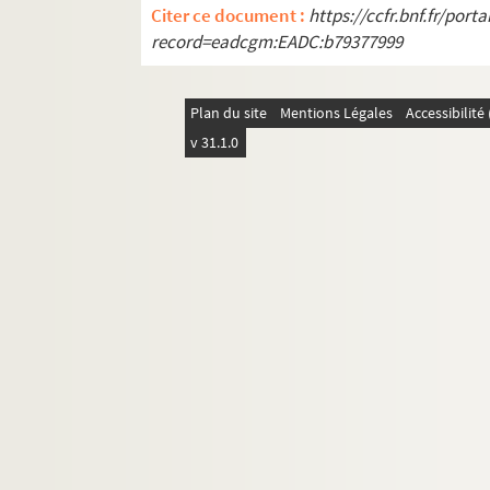
Citer ce document :
https://ccfr.bnf.fr/por
record=eadcgm:EADC:b79377999
Plan du site
Mentions Légales
Accessibilit
v 31.1.0