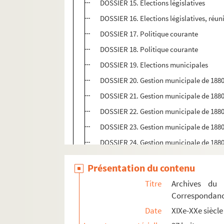
DOSSIER 15. Elections législatives
DOSSIER 16. Elections législatives, réu
DOSSIER 17. Politique courante
DOSSIER 18. Politique courante
DOSSIER 19. Elections municipales
DOSSIER 20. Gestion municipale de 188
DOSSIER 21. Gestion municipale de 188
DOSSIER 22. Gestion municipale de 188
DOSSIER 23. Gestion municipale de 188
DOSSIER 24. Gestion municipale de 188
DOSSIER 25. Gestion municipale de 188
Présentation du contenu
DOSSIER 26. Gestion municipale de 188
Titre
Archives du
SAV C 614. Lettres
Correspondan
SAV C 615. Lettres et documents
Date
XIXe-XXe siècle
SAV C 616. Lettres et documents