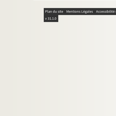
Georges Ledormeur
Plan du site
Mentions Légales
Accessibilit
Comte Henri de Montebello
v 31.1.0
Robert Ollivier
Louis Pize
Le Comte Aymar de Saint Saud
Charles Vallot
Divers ou non identifiée
Lettres adressées à Paul Martignon
Lettres adressées à Paul et Andrée Marti
Lettres à divers personnes sur Andrée Ma
Divers papiers