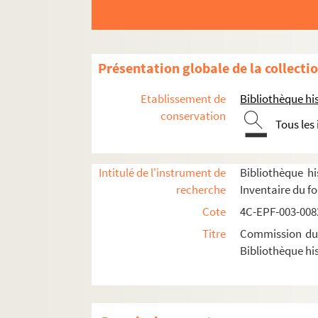
Dossier n° 69
Dossier n° 70
Dossier n° 71
Présentation globale de la collecti
Dossier n° 72
Etablissement de
Bibliothèque his
Dossier n° 73
conservation
Tous les
Dossier n° 73 bis
Dossier n° 73 ter
Dossier n° 74 bis
Intitulé de l'instrument de
Bibliothèque hi
recherche
Inventaire du f
Dossier n° 75
Cote
4C-EPF-003-0082
Dossier n° 76
Titre
Commission du V
Dossier n° 77
Bibliothèque his
Dossier n° 78
Dossier n° 78 bis
Dossier n° 79