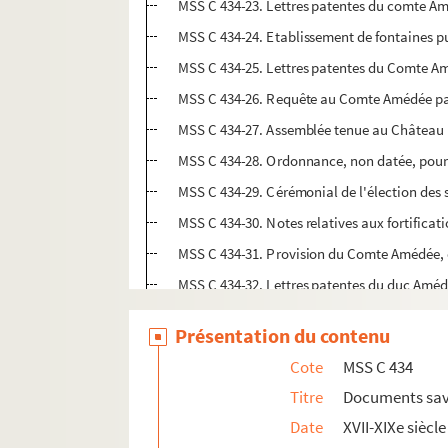
MSS C 434-23. Lettres patentes du comte Améd
MSS C 434-24. Etablissement de fontaines p
MSS C 434-25. Lettres patentes du Comte Améd
MSS C 434-26. Requête au Comte Amédée par 
MSS C 434-27. Assemblée tenue au Château le 1
MSS C 434-28. Ordonnance, non datée, pour la
MSS C 434-29. Cérémonial de l'élection des
MSS C 434-30. Notes relatives aux fortifica
MSS C 434-31. Provision du Comte Amédée, en
MSS C 434-32. Lettres patentes du duc Amédé
MSS C 434-33. Notes pour servir à l'histoire
Présentation du contenu
MSS C 434-34. Comptes rendus par les receveu
Cote
MSS C 434
MSS C 434-35. Table indicative des passages 
Titre
Documents sav
MSS C 434-36. "Cottisation que fut faite en N
Date
XVII-XIXe siècle
MSS C 434-37. Considérations jetées sur l'ad