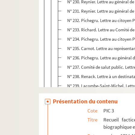
N° 230. Reynier. Lettre au général de 
N° 231. Reynier. Lettre au général de 
N° 232. Pichegru. Lettre au citoyen Pi
N° 233. Richard. Lettre au Comité de s
N° 234. Pichegru. Lettre au citoyen Pi
N° 235. Carnot. Lettre au représenta
N° 236. Pichegru. Lettre au général d
N° 237. Comité de salut public. Lett
N° 238. Renack. Lettre à un destinatai
N° 239. Lacombe-Saint-Michel. Lettre
N° 240. Résumé d'une lettre du repré
Présentation du contenu
N° 241. Résumé d'une lettre des repré
Cote
PIC 3
N° 242. Richard. Lettre au Comité de s
Titre
Recueil facti
N° 243. Comité de salut public. Lettr
biographique e
N° 244. Jourdan. Lettre au général Pi