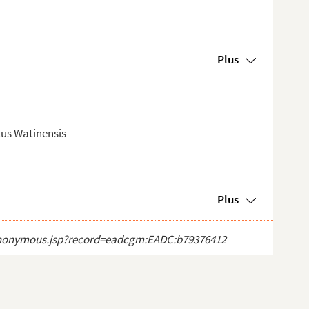
Plus
us Watinensis
Plus
ct_anonymous.jsp?record=eadcgm:EADC:b79376412