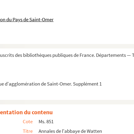
ion du Pays de Saint-Omer
 vassaelen van Berghen Ste Winnocx (Lois et coutum...
érale d'Artois pratiquée et y observée que d'autres...
scrits des bibliothèques publiques de France. Départements — T
ys et comté d'Artois et sur quelques questions d...
rtois, etc. par feu monsieur Hébert, conseiller au...
 la fin du XIIIe siècle
que d'agglomération de Saint-Omer. Supplément 1
e de quelques notes. M. D. CCXLVIII
leberrimi monasterii beatae Mariae de Claromarisco o...
entation du contenu
Cote
Ms. 851
tincti.
Titre
Annales de l'abbaye de Watten
atinensis