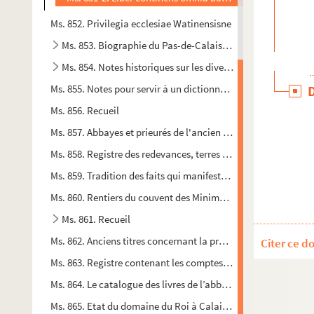
Ms. 852. Privilegia ecclesiae Watinensisne
Ms. 853. Biographie du Pas-de-Calais par A. F. Dufaitelle
Ms. 854. Notes historiques sur les diverses paroisses de la v
Ms. 855. Notes pour servir à un dictionnaire historique et bi
Ms. 856. Recueil
Ms. 857. Abbayes et prieurés de l'ancien diocèse de Boulogne
Ms. 858. Registre des redevances, terres et rentes de l'hôpita
Ms. 859. Tradition des faits qui manifestent le système d'ind
Ms. 860. Rentiers du couvent des Minimes de Calais
Ms. 861. Recueil
Ms. 862. Anciens titres concernant la propriété de huit mesures 
Citer ce d
Ms. 863. Registre contenant les comptes rendus par Jacques 
Ms. 864. Le catalogue des livres de l’abbaïe de Saint Winnoc
Ms. 865. Etat du domaine du Roi à Calais et dans le pays rec